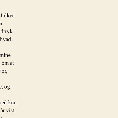
 folket
n
udtryk.
 hvad
 mine
 om at
For,
e, og
ihed kun
år vist