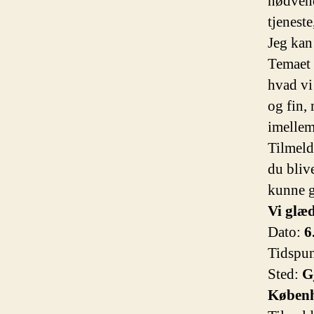
nødvend
tjeneste
Jeg kan
Temaet 
hvad vi
og fin,
imellem
Tilmeld
du bliv
kunne g
Vi glæde
Dato:
6
Tidspu
Sted:
G
Køben