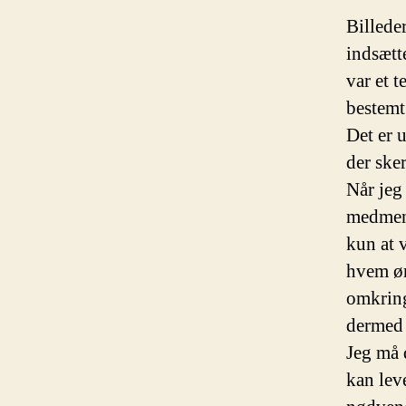
Billede
indsætte
var et 
bestemt
Det er 
der ske
Når jeg
medmenn
kun at 
hvem øn
omkring
dermed 
Jeg må 
kan lev