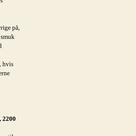
gs
rige på,
å smuk
d
, hvis
erne
, 2200