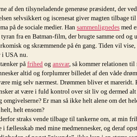
rne af den tilsyneladende generøse præsident, der ved
lsen selvsikkert og iscenesat giver magten tilbage til
tema på de sociale medier. Han
sammenlignedes
med e
 tyran fra en Batman-film, der brugte samme ord og 
urkomisk og skræmmende på én gang. Tiden vil vise,
r i USA nu.
 tænker på
frihed
og
ansvar
, så kommer relationen til
esker altid og forplumrer billedet af den våde drøm
være mig selv nærmest. Drømmen bliver et mareridt. 
sker at være i fuld kontrol over sit liv og dermed alt
 omgivelserne? Er man så ikke helt alene om det hel
helt, helt ensom?
derfor straks vende tilbage til tankerne om, at min fr
e i fællesskab med mine medmennesker, og deraf opst