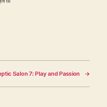
yn til
eptic Salon 7: Play and Passion
→