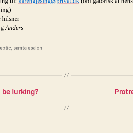
ing til:
karengjesing@privat.dk
(obligatorisk af hens
ning)
 hilsner
og
Anders
eptic
,
samtalesalon
be lurking?
Protr