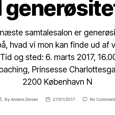
 generøsite
næste samtalesalon er generøsite
på, hvad vi mon kan finde ud af 
Tid og sted: 6. marts 2017, 16.00
oaching, Prinsesse Charlottesgad
2200 København N
By
Anders Dinsen
27/01/2017
No Comment
Post
Post
author
date