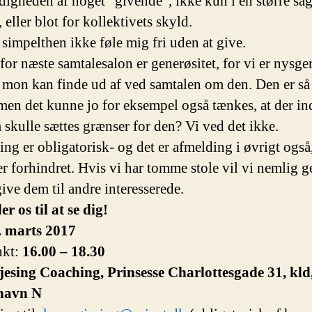
igheden af noget ”givende”, ikke kun i en større sa
, eller blot for kollektivets skyld.
 simpelthen ikke føle mig fri uden at give.
for næste samtalesalon er generøsitet, for vi er nysger
 mon kan finde ud af ved samtalen om den. Den er s
 men det kunne jo for eksempel også tænkes, at der in
 skulle sættes grænser for den? Vi ved det ikke.
ing er obligatorisk- og det er afmelding i øvrigt også
er forhindret. Hvis vi har tomme stole vil vi nemlig g
ive dem til andre interesserede.
r os til at se dig!
. marts 2017
nkt:
16.00 – 18.30
jesing Coaching, Prinsesse Charlottesgade 31, kld
havn N