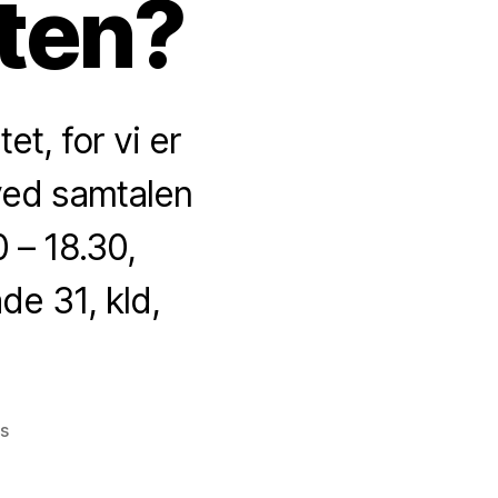
ten?
t, for vi er
ved samtalen
 – 18.30,
e 31, kld,
on
s
Invitation
til