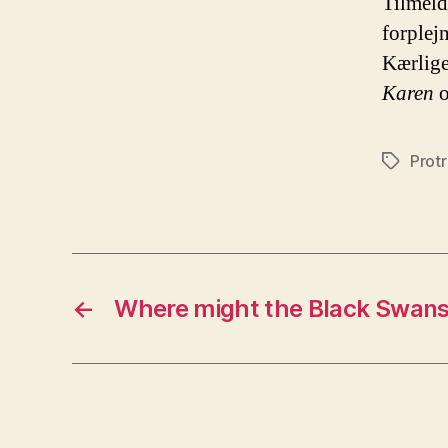
Tilmeld
forplej
Kærlige
Karen
Protr
Tags
←
Where might the Black Swans 